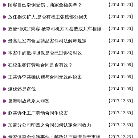
顾客自己滑倒受伤，商家全额买单？
【2014-01-20】

放任损失扩大,是否有权主张该部分损失
【2014-01-20】

双流“疯狂”乘客 抢夺司机方向盘造成九车相撞
【2014-01-20】

最高法发布食品药品案件司法解释规定
【2014-01-20】

本案中的抵押担保是否已过诉讼时效
【2014-01-20】

在校生签订劳动合同是否有效？
【2014-01-06】

王某诉李某确认赠与合同无效纠纷案
【2014-01-06】

滥伐还是盗伐
【2014-01-06】

巢海明故意杀人罪案
【2013-12-30】

赵某诉化工厂劳动合同争议案
【2013-12-30】

加盖分公司印章之合同如何认定合同效力
【2013-12-30】

专家谈夺命快递事件：邮政法严重滞后于市场
【2013-12-23】
