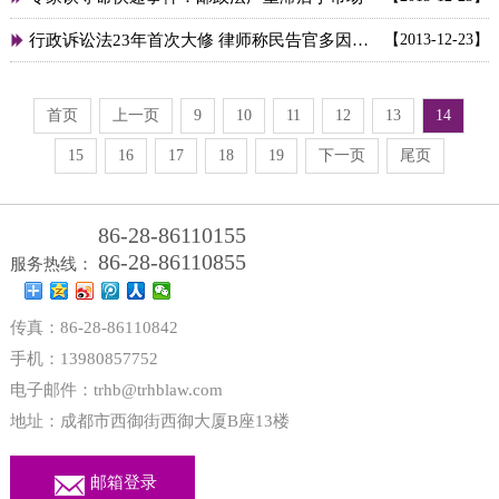
行政诉讼法23年首次大修 律师称民告官多因拆迁
【2013-12-23】

首页
上一页
9
10
11
12
13
14
15
16
17
18
19
下一页
尾页
86-28-86110155
86-28-86110855
服务热线：
传真：86-28-86110842
手机：13980857752
电子邮件：trhb@trhblaw.com
地址：成都市西御街西御大厦B座13楼
邮箱登录