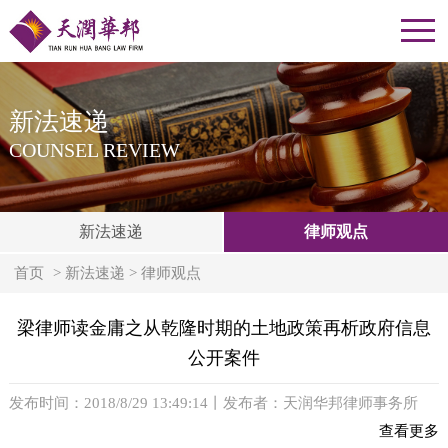
新法速递
COUNSEL REVIEW
新法速递
律师观点
首页
> 新法速递 > 律师观点
梁律师读金庸之从乾隆时期的土地政策再析政府信息
公开案件
发布时间：2018/8/29 13:49:14
丨发布者：天润华邦律师事务所
查看更多