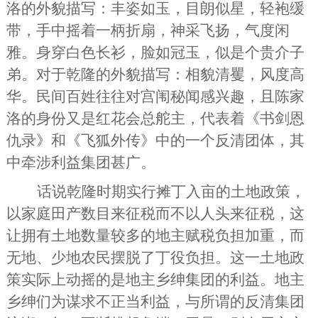
洛的外貌描写：
丰姿如玉，目朗似星，轻袍缓
带，手中摇着一柄折扇，神采飞扬，气度闲
雅。身穿白色长衫，脸如冠玉，似是个贵介子
弟。
对于乾隆的外貌描写：
相貌清矍
，
风度高
华
。民间百姓往往对宫闱秘闻感兴趣，且陈家
洛的身份又是红花会总舵主，代表着
《书剑恩
仇录》和《飞狐外传》中的一个反清团体
，其
中牵涉利益集团甚广。
话说乾隆时期实行摊丁入亩的土地政策，
以
家庭田产数目来征税
而不以人头来征税，这
让拥有土地数量较多的
地主赋税负担加重
，而
无地
、少地农民
摆脱了丁役负担
。这一土地政
策实际上动摇的是地主乡绅集团的利益。地主
乡绅们为谋求不正当利益，与所谓的反清集团