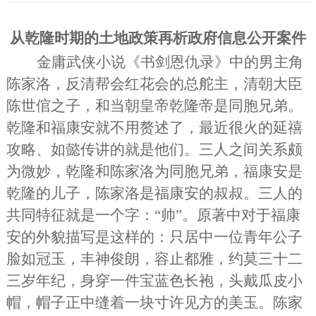
从乾隆时期的土地政策再析政府信息公开案件
金庸武侠小说《书剑恩仇录》中的男主角
陈家洛，反清帮会红花会的总舵主，清朝大臣
陈世倌之子，和当朝皇帝乾隆帝是同胞兄弟
。
乾隆和福康安就不用赘述了，最近很火的延禧
攻略、如懿传讲的就是他们。三人之间关系颇
为微妙，乾隆和陈家洛为同胞兄弟，福康安是
乾隆的儿子，陈家洛是福康安的叔叔。三人的
共同特征就是一个字：
“帅”。原著中对于福康
安的外貌描写是这样的：
只居中一位青年公子
脸如冠玉，丰神俊朗，容止都雅，约莫三十二
三岁年纪，身穿一件宝蓝色长袍，头戴瓜皮小
帽，帽子正中缝着一块寸许见方的美玉。
陈家