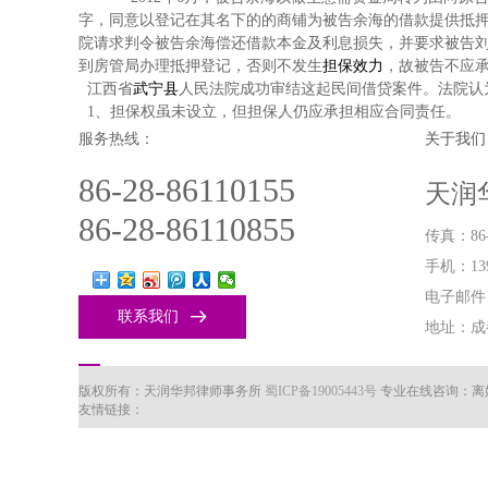
字，同意以登记在其名下的的商铺为被告余海的借款提供抵
院请求判令被告余海偿还借款本金及利息损失，并要求被告
到房管局办理抵押登记，否则不发生
担保效力
，故被告不应
江西省
武宁县
人民法院成功审结这起民间借贷案件。法院认
1、担保权虽未设立，但担保人仍应承担相应合同责任。
服务热线：
关于我们
86-28-86110155
天润
86-28-86110855
传真：86-2
手机：139
电子邮件：t
联系我们

地址：成
版权所有：天润华邦律师事务所
蜀ICP备19005443号
专业在线咨询：离
友情链接：
中华人民共和国最高人民检察院
四川省司法厅
广州童谣游