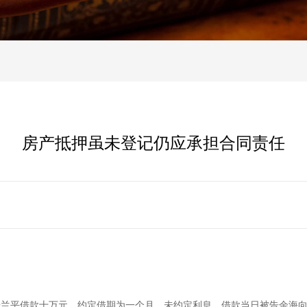
房产抵押虽未登记仍应承担合同责任
原告兰平借款十万元，约定借期为一个月，未约定利息。借款当日被告余海