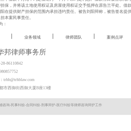
押担保，并将该土地使用权证及房屋使用权证交予抵押在原告兰平处。借
刘阳在提供财产担保的范围内承担违约责任。被告刘阳辩称，被告签名提
承担本案民事责任。
为：
业务领域
律师团队
案例点评
华邦律师事务所
8-86110842
80857752
rhb@trhblaw.com
都市西御街西御大厦B座13楼
婚咨询-民事纠纷-合同纠纷-刑事辩护-医疗纠纷等律师咨询辩护工作
乐设备
广州便利店加盟